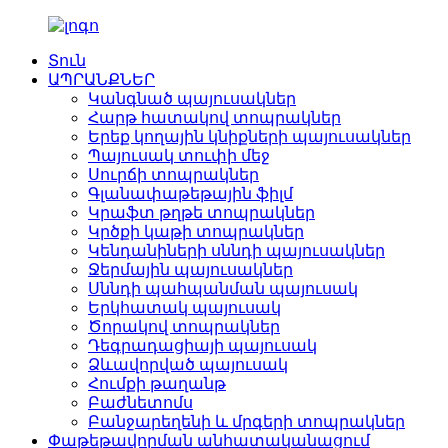
Տուն
ԱՊՐԱՆՔՆԵՐ
Կանգնած պայուսակներ
Հարթ հատակով տոպրակներ
Երեք կողային կնիքների պայուսակներ
Պայուսակ տուփի մեջ
Սուրճի տոպրակներ
Գլանափաթեթային ֆիլմ
Կրաֆտ թղթե տոպրակներ
Կրծքի կաթի տոպրակներ
Կենդանիների սննդի պայուսակներ
Ջերմային պայուսակներ
Սննդի պահպանման պայուսակ
Երկհատակ պայուսակ
Ծորակով տոպրակներ
Դեգրադացիայի պայուսակ
Ձևավորված պայուսակ
Հումքի թաղանթ
Բաժնետոմս
Բանջարեղենի և մրգերի տոպրակներ
Փաթեթավորման անհատականացում