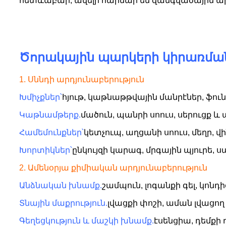
հետևաբար, ավելի հարմար են զանգվածային ա
Ծորակային պարկերի կիրառմա
1. Սննդի արդյունաբերություն
Խմիչքներ՝
հյութ, կաթնաթթվային մանրէներ, ֆունկ
Կաթնամթերք.
մածուն, պանրի սոուս, սերուցք և ա
Համեմունքներ՝
կետչուպ, աղցանի սոուս, մեղր, վի
Խորտիկներ՝
ընկույզի կարագ, մրգային պյուրե,
2. Ամենօրյա քիմիական արդյունաբերություն
Անձնական խնամք.
շամպուն, լոգանքի գել, կոնդի
Տնային մաքրություն.
լվացքի փոշի, աման լվացող 
Գեղեցկություն և մաշկի խնամք.
էսենցիա, դեմքի դ