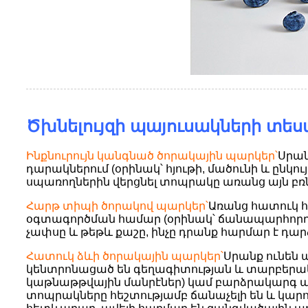
Ծխնելույզի պայուսակների տես
Ինքնուրույն կանգնած ծորակային պարկեր՝
Սրան
դարակներում (օրինակ՝ հյութի, մածունի և ընկույ
սպառողներին վերցնել տոպրակը առանց այն բռնե
Հարթ տիպի ծորակով պարկեր՝
Առանց հատուկ հ
օգտագործման համար (օրինակ՝ ճանապարհորդութ
չափսը և թեթև քաշը, ինչը դրանք հարմար է դ
Հատուկ ձևի ծորակային պարկեր՝
Սրանք ունեն 
կենտրոնացած են գեղագիտության և տարբերակմ
կաթնաթթվային մանրէներ) կամ բարձրակարգ ամե
տոպրակները հեշտությամբ ճանաչելի են և կար