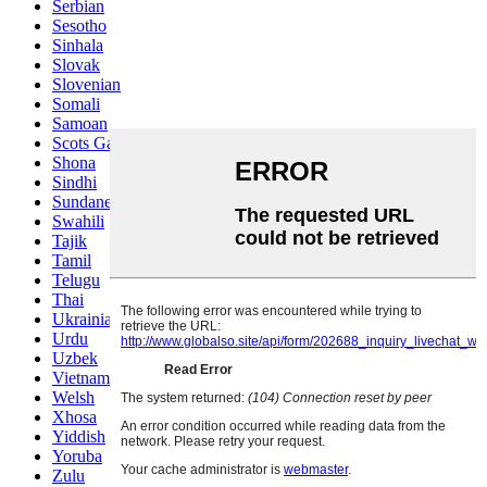
Serbian
Sesotho
Sinhala
Slovak
Slovenian
Somali
Samoan
Scots Gaelic
Shona
Sindhi
Sundanese
Swahili
Tajik
Tamil
Telugu
Thai
Ukrainian
Urdu
Uzbek
Vietnamese
Welsh
Xhosa
Yiddish
Yoruba
Zulu