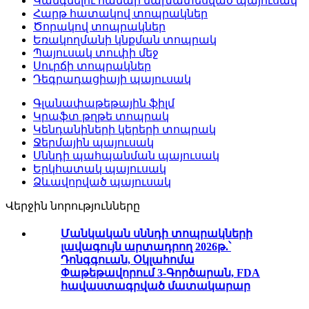
Կանգնելու համար նախատեսված պայուսակ
Հարթ հատակով տոպրակներ
Ծորակով տոպրակներ
Եռակողմանի կնքման տոպրակ
Պայուսակ տուփի մեջ
Սուրճի տոպրակներ
Դեգրադացիայի պայուսակ
Գլանափաթեթային ֆիլմ
Կրաֆտ թղթե տոպրակ
Կենդանիների կերերի տոպրակ
Ջերմային պայուսակ
Սննդի պահպանման պայուսակ
Երկհատակ պայուսակ
Ձևավորված պայուսակ
Վերջին նորությունները
Մանկական սննդի տոպրակների
լավագույն արտադրող 2026թ.՝
Դոնգգուան, Օկլահոմա
Փաթեթավորում 3-Գործարան, FDA
հավաստագրված մատակարար