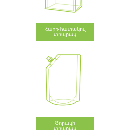
Հարթ հատակով
տոպրակ
Ծորակի
տոպրակ