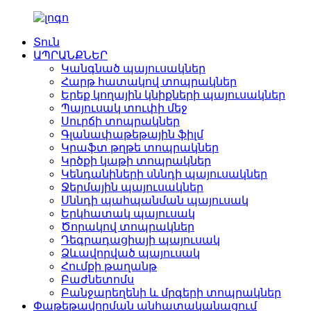
Տուն
ԱՊՐԱՆՔՆԵՐ
Կանգնած պայուսակներ
Հարթ հատակով տոպրակներ
Երեք կողային կնիքների պայուսակներ
Պայուսակ տուփի մեջ
Սուրճի տոպրակներ
Գլանափաթեթային ֆիլմ
Կրաֆտ թղթե տոպրակներ
Կրծքի կաթի տոպրակներ
Կենդանիների սննդի պայուսակներ
Ջերմային պայուսակներ
Սննդի պահպանման պայուսակ
Երկհատակ պայուսակ
Ծորակով տոպրակներ
Դեգրադացիայի պայուսակ
Ձևավորված պայուսակ
Հումքի թաղանթ
Բաժնետոմս
Բանջարեղենի և մրգերի տոպրակներ
Փաթեթավորման անհատականացում