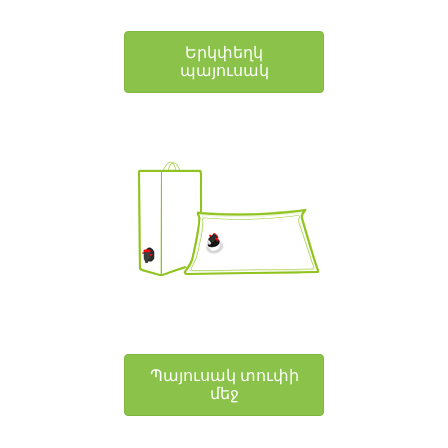
Երկփեղկ
պայուսակ
Պայուսակ տուփի
մեջ