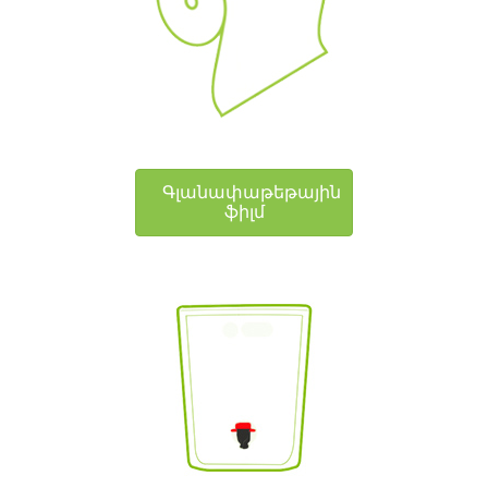
Գլանափաթեթային
ֆիլմ