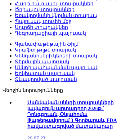
Հարթ հատակով տոպրակներ
Ծորակով տոպրակներ
Եռակողմանի կնքման տոպրակ
Պայուսակ տուփի մեջ
Սուրճի տոպրակներ
Դեգրադացիայի պայուսակ
Գլանափաթեթային ֆիլմ
Կրաֆտ թղթե տոպրակ
Կենդանիների կերերի տոպրակ
Ջերմային պայուսակ
Սննդի պահպանման պայուսակ
Երկհատակ պայուսակ
Ձևավորված պայուսակ
Վերջին նորությունները
Մանկական սննդի տոպրակների
լավագույն արտադրող 2026թ.՝
Դոնգգուան, Օկլահոմա
Փաթեթավորում 3-Գործարան, FDA
հավաստագրված մատակարար
26-07-22