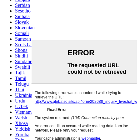
Serbian
Sesotho
Sinhala
Slovak
Slovenian
Somali
Samoan
Scots Gaelic
Shona
Sindhi
Sundanese
Swahili
Tajik
Tamil
Telugu
Thai
Ukrainian
Urdu
Uzbek
Vietnamese
Welsh
Xhosa
Yiddish
Yoruba