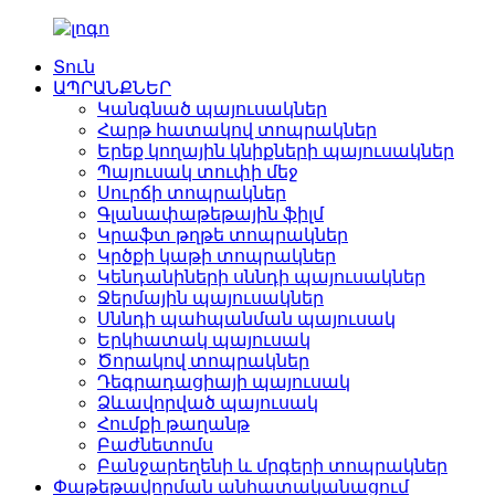
Տուն
ԱՊՐԱՆՔՆԵՐ
Կանգնած պայուսակներ
Հարթ հատակով տոպրակներ
Երեք կողային կնիքների պայուսակներ
Պայուսակ տուփի մեջ
Սուրճի տոպրակներ
Գլանափաթեթային ֆիլմ
Կրաֆտ թղթե տոպրակներ
Կրծքի կաթի տոպրակներ
Կենդանիների սննդի պայուսակներ
Ջերմային պայուսակներ
Սննդի պահպանման պայուսակ
Երկհատակ պայուսակ
Ծորակով տոպրակներ
Դեգրադացիայի պայուսակ
Ձևավորված պայուսակ
Հումքի թաղանթ
Բաժնետոմս
Բանջարեղենի և մրգերի տոպրակներ
Փաթեթավորման անհատականացում