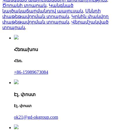
Ծորակի տոպրակ
,
Կանգնած
կայծակաճարմանդով պայուսակ
,
Սննդի
փաթեթավորման տոպրակ
,
Կրկին փակվող
փաթեթավորման տոպրակ
,
Վերամշակված
տոպրակ
,
Հեռախոս
Հեռ․
+86-15989673084
Էլ․ փոստ
Էլ․ փոստ
ok21@gd-okgroup.com