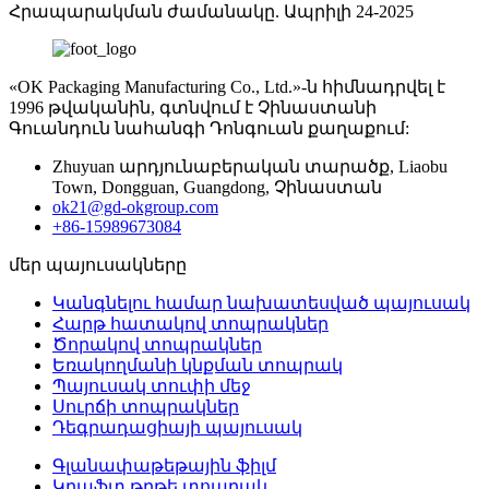
Հրապարակման ժամանակը. Ապրիլի 24-2025
«OK Packaging Manufacturing Co., Ltd.»-ն հիմնադրվել է
1996 թվականին, գտնվում է Չինաստանի
Գուանդուն նահանգի Դոնգուան քաղաքում:
Zhuyuan արդյունաբերական տարածք, Liaobu
Town, Dongguan, Guangdong, Չինաստան
ok21@gd-okgroup.com
+86-15989673084
մեր պայուսակները
Կանգնելու համար նախատեսված պայուսակ
Հարթ հատակով տոպրակներ
Ծորակով տոպրակներ
Եռակողմանի կնքման տոպրակ
Պայուսակ տուփի մեջ
Սուրճի տոպրակներ
Դեգրադացիայի պայուսակ
Գլանափաթեթային ֆիլմ
Կրաֆտ թղթե տոպրակ