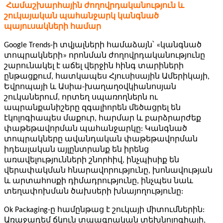
Համաշխարհային ժողովրդականություն և
շուկայական պահանջարկ կանգնած
պայուսակների համար
Google Trends-ի տվյալների համաձայն՝ «կանգնած
տոպրակների» որոնման ժողովրդականությունը
շարունակել է աճել վերջին հինգ տարիների
ընթացքում, հատկապես Հյուսիսային Ամերիկայի,
Եվրոպայի և Ասիա-խաղաղօվկիանոսյան
շուկաներում, որտեղ սպառողներն ու
ապրանքանիշերը զգալիորեն մեծացրել են
էկոլոգիապես մաքուր, հարմար և բարձրարժեք
փաթեթավորման պահանջարկը: Կանգնած
տոպրակները ավանդական փաթեթավորման
իդեալական այլընտրանք են իրենց
առավելությունների շնորհիվ, ինչպիսիք են
վերափակման հնարավորությունը, խոնավության
և արտահոսքի դիմադրությունը, ինչպես նաև
տեղափոխման ծախսերի խնայողությունը:
Ok Packaging-ը համընթաց է շուկայի միտումներին:
Առաջադեմ ճկուն տպագրական տեխնոլոգիայի,