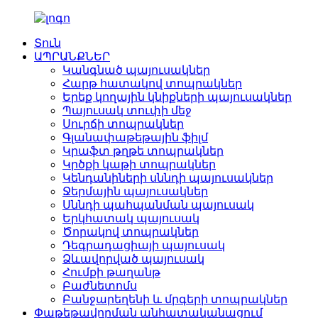
Տուն
ԱՊՐԱՆՔՆԵՐ
Կանգնած պայուսակներ
Հարթ հատակով տոպրակներ
Երեք կողային կնիքների պայուսակներ
Պայուսակ տուփի մեջ
Սուրճի տոպրակներ
Գլանափաթեթային ֆիլմ
Կրաֆտ թղթե տոպրակներ
Կրծքի կաթի տոպրակներ
Կենդանիների սննդի պայուսակներ
Ջերմային պայուսակներ
Սննդի պահպանման պայուսակ
Երկհատակ պայուսակ
Ծորակով տոպրակներ
Դեգրադացիայի պայուսակ
Ձևավորված պայուսակ
Հումքի թաղանթ
Բաժնետոմս
Բանջարեղենի և մրգերի տոպրակներ
Փաթեթավորման անհատականացում