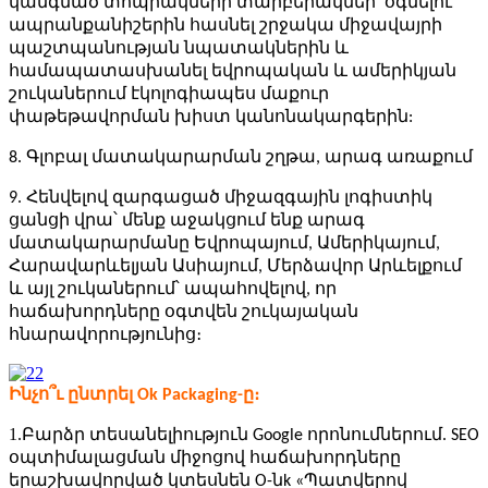
կանգնած տոպրակների տարբերակներ՝ օգնելու
ապրանքանիշերին հասնել շրջակա միջավայրի
պաշտպանության նպատակներին և
համապատասխանել եվրոպական և ամերիկյան
շուկաներում էկոլոգիապես մաքուր
փաթեթավորման խիստ կանոնակարգերին:
8. Գլոբալ մատակարարման շղթա, արագ առաքում
9. Հենվելով զարգացած միջազգային լոգիստիկ
ցանցի վրա՝ մենք աջակցում ենք արագ
մատակարարմանը Եվրոպայում, Ամերիկայում,
Հարավարևելյան Ասիայում, Մերձավոր Արևելքում
և այլ շուկաներում՝ ապահովելով, որ
հաճախորդները օգտվեն շուկայական
հնարավորությունից։
Ինչո՞ւ ընտրել Ok Packaging-ը։
1.
Բարձր տեսանելիություն Google որոնումներում. SEO
օպտիմալացման միջոցով հաճախորդները
երաշխավորված կտեսնեն O-ն
k
«Պատվերով