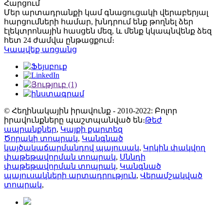
Հարցում
Մեր արտադրանքի կամ գնացուցակի վերաբերյալ
հարցումների համար, խնդրում ենք թողնել ձեր
էլեկտրոնային հասցեն մեզ, և մենք կկապնվենք ձեզ
հետ 24 ժամվա ընթացքում։
Կապվեք առցանց
© Հեղինակային իրավունք - 2010-2022: Բոլոր
իրավունքները պաշտպանված են։
Թեժ
ապրանքներ
,
Կայքի քարտեզ
Ծորակի տոպրակ
,
Կանգնած
կայծակաճարմանդով պայուսակ
,
Կրկին փակվող
փաթեթավորման տոպրակ
,
Սննդի
փաթեթավորման տոպրակ
,
Կանգնած
պայուսակների արտադրություն
,
Վերամշակված
տոպրակ
,